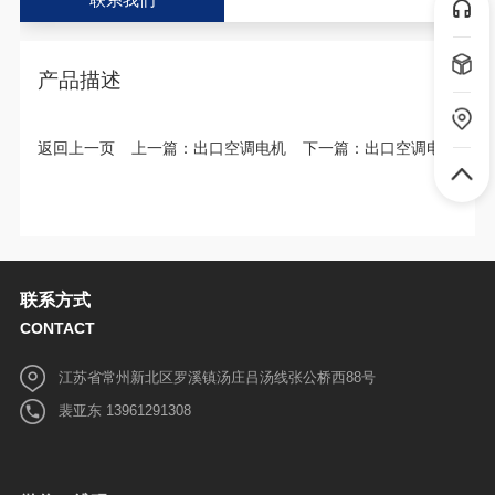
联系我们
♦
定制说明：一切规格按照客户实际情况或考察后量身定制，支持
非标定制。
♦
库存配送：有货，全国送货保障！
产品描述
♦
温馨提示：本产品一经下单生产，非质量问题不支持退货！
微信二维码
返回上一页
上一篇：
出口空调电机
下一篇：
出口空调电机
联系方式
CONTACT
江苏省常州新北区罗溪镇汤庄吕汤线张公桥西88号
裴亚东 13961291308