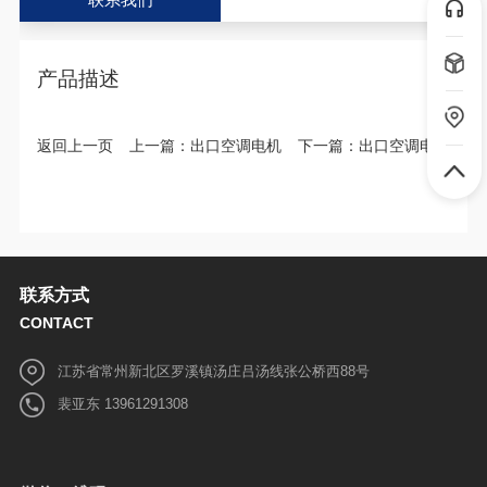
联系我们
♦
定制说明：一切规格按照客户实际情况或考察后量身定制，支持
非标定制。
♦
库存配送：有货，全国送货保障！
产品描述
♦
温馨提示：本产品一经下单生产，非质量问题不支持退货！
微信二维码
返回上一页
上一篇：
出口空调电机
下一篇：
出口空调电机
联系方式
CONTACT
江苏省常州新北区罗溪镇汤庄吕汤线张公桥西88号
裴亚东 13961291308